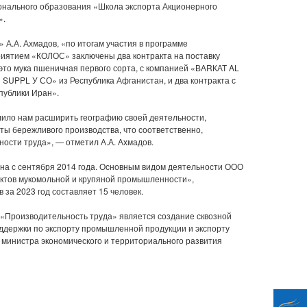
нального образования «Школа экспорта Акционерного
».
А.А. Ахмадов, «по итогам участия в программе
риятием «КОЛОС» заключены два контракта на поставку
 это мука пшеничная первого сорта, с компанией «ВАRКАТ AL
UPPL У СО» из Республика Афганистан, и два контракта с
ублики Иран».
лило нам расширить географию своей деятельности,
ы бережливого производства, что соответственно,
ости труда», — отметил А.А. Ахмадов.
а с сентября 2014 года. Основным видом деятельности ООО
ктов мукомольной и крупяной промышленности»,
за 2023 год составляет 15 человек.
 «Производительность труда» является создание сквозной
держки по экспорту промышленной продукции и экспорту
 министра экономического и территориального развития