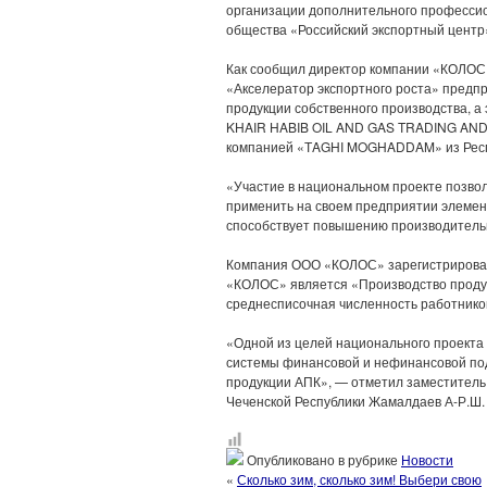
организации дополнительного профессио
общества «Российский экспортный центр
Как сообщил директор компании «КОЛОС» 
«Акселератор экспортного роста» предп
продукции собственного производства, а
KHAIR HABIB OIL AND GAS TRADING AND S
компанией «ТAGHI MOGHADDAM» из Респ
«Участие в национальном проекте позво
применить на своем предприятии элемент
способствует повышению производительн
Компания ООО «КОЛОС» зарегистрирован
«КОЛОС» является «Производство проду
среднесписочная численность работников 
«Одной из целей национального проекта
системы финансовой и нефинансовой под
продукции АПК», — отметил заместитель
Чеченской Республики Жамалдаев А-Р.Ш.
Опубликовано в рубрике
Новости
«
Сколько зим, сколько зим! Выбери свою