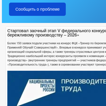
ПОДВЕДОМСТВЕННЫЕ ОРГАНИЗАЦИИ
ИНФОРМАЦИЯ О РЕ
Сообщить о проблеме
ИНФОРМАЦИЯ О КАДРОВОМ ОБЕСПЕЧЕНИИ
КОНТАКТНАЯ 
УСЛОВИЯ И РЕЗУЛЬТАТЫ КОНКУРСОВ
СВЕДЕНИЯ О ВАКАН
СТРУКТУРА, ПОЛНОМОЧИЯ, ЗАДАЧИ И ФУНКЦИИ
ТЕКСТЫ О
СВЕДЕНИЯ О ЧИСЛЕННОСТИ МУНИЦИПАЛЬНЫХ СЛУЖАЩИХ АДМ
Стартовал заочный этап V федерального конкур
ЗАДАЧИ
ФУНКЦИИ
ДЕПУТАТЫ
бережливому производству – 2026»
СОВЕТ ДЕПУТАТОВ
ПОЛНОМОЧИЯ
Более 150 заявок подали участники на конкурс ФЦК «Тренер по бережл
НПА
ИНЫЕ АКТЫ В СФЕРЕ ПР
Применяй! Обучай! Совершенствуй!». Впервые в конкурсе принимают у
ПРОТИВОДЕЙСТВИЕ КОРРУПЦИИ
МЕТОДИЧЕСКИЕ МАТЕРИАЛЫ
организаций социальной сферы, а также тренеры отраслевых центров 
ФОРМЫ ДОКУМЕНТОВ, СВЯЗАННЫХ С
Традиционно наибольший интерес конкурсанты проявили к номинации 
производству» (внутренние тренеры предприятий — участников федер
СВЕДЕНИЯ О ДОХОДАХ, РАСХОДАХ, ОБ ИМУЩЕСТВЕ И ОБЯЗАТЕЛ
«Производительность труда»), также в соревновании участвуют тренерс
КОМИССИЯ ПО СОБЛЮДЕНИЮ ТРЕБОВАНИЙ К СЛУЖЕБНОМУ ПОВЕ
ОБРАТНАЯ СВЯЗЬ ДЛЯ СООБЩЕНИЙ О ФАКТАХ КОРРУПЦИИ
УСТАВ
РЕШЕНИЯ
РЕЕСТР НПА
ПРАВОВЫЕ АКТЫ
РАСПОРЯЖЕНИЯ АДМИНИСТРАЦИИ
ПОСТ
ПУБЛИЧНЫЕ СЛУШАНИЯ
ФЕДЕРАЛЬНЫЕ 
БЮДЖЕТ ПО ГОДАМ
БЮДЖЕТ
ОТЧЕТ ОБ ИСПОЛНЕНИИ БЮДЖЕТА
МУНИЦИПАЛЬНЫЕ УСЛУГИ
НОРМА