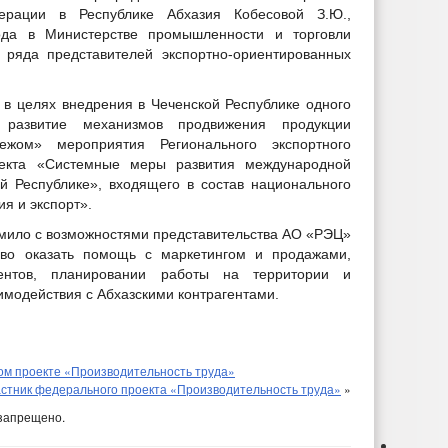
ерации в Республике Абхазия Кобесовой З.Ю.,
ода в Министерстве промышленности и торговли
 ряда представителей экспортно-ориентированных
 в целях внедрения в Чеченской Республике одного
развитие механизмов продвижения продукции
ежом» мероприятия Регионального экспортного
оекта «Системные меры развития международной
й Республике», входящего в состав национального
я и экспорт».
омило с возможностями представительства АО «РЭЦ»
тово оказать помощь с маркетингом и продажами,
нтов, планировании работы на территории и
имодействия с Абхазскими контрагентами.
м проекте «Производительность труда»
стник федерального проекта «Производительность труда»
»
запрещено.