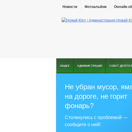
Новости
Фотоальбом
Онлайн о
ОБЩЕЕ
АДМИНИСТРАЦИЯ
СОВЕТ ДЕПУТА
Не убран мусор, ям
на дороге, не горит
фонарь?
Столкнулись с проблемой —
сообщите о ней!