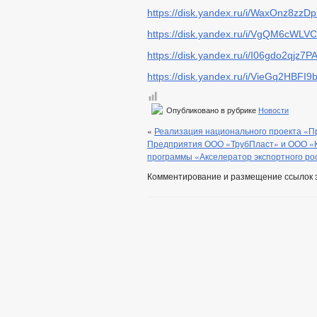
https://disk.yandex.ru/i/WaxOnz8zz
https://disk.yandex.ru/i/VgQM6cWLV
https://disk.yandex.ru/i/I06gdo2qjz7P
https://disk.yandex.ru/i/VieGq2HBFI9
Опубликовано в рубрике
Новости
«
Реализация национального проекта «П
Предприятия ООО «ТрубПласт» и ООО «К
программы «Акселератор экспортного ро
Комментирование и размещение ссылок 