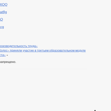
DpXQQ
Cat8g
AQ
bcg
роизводительность труда»
олос» приняли участие в третьем образовательном модуле
ста»
»
запрещено.