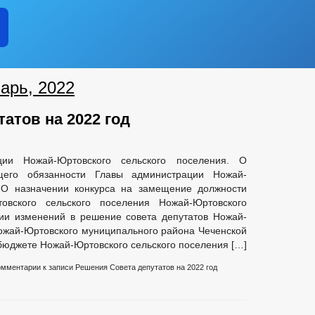
И
ИНФОРМАЦИЯ О РЕЗУЛЬТАТАХ ПРОВЕРОК
ЧЕНИИ
КОНТАКТНАЯ ИНФОРМАЦИЯ
КВАЛИФИКАЦИОННЫ
СВЕДЕНИЯ О ВАКАНТНЫХ ДОЛЖНОСТЯХ
И ФУНКЦИИ
ТЕКСТЫ ОФИЦИАЛЬНЫХ ВЫСТУПЛЕНИЙ И ЗАЯВЛЕН
ЦИПАЛЬНЫХ СЛУЖАЩИХ АДМИНИСТРАЦИИ
арь, 2022
УНКЦИИ
ДЕПУТАТЫ
СТРУКТУРА
атов на 2022 год
ИНЫЕ АКТЫ В СФЕРЕ ПРОТИВОДЕЙСТВИЯ КОРРУПЦИИ
АНТИ
ЧЕСКИЕ МАТЕРИАЛЫ
ции Ножай-Юртовского сельского поселения. О
ДОКУМЕНТОВ, СВЯЗАННЫХ С ПРОТИВОДЕЙСТВИЕМ КОРРУПЦИИ, ДЛЯ 
щего обязанности Главы администрации Ножай-
 ОБ ИМУЩЕСТВЕ И ОБЯЗАТЕЛЬСТВАХ ИМУЩЕСТВЕННОГО ХАРАКТЕРА
. О назначении конкурса на замещение должности
ВАНИЙ К СЛУЖЕБНОМУ ПОВЕДЕНИЮ И УРЕГУЛИРОВАНИЮ КОНФЛИКТА 
овского сельского поселения Ножай-Юртовского
О ФАКТАХ КОРРУПЦИИ
_
ии изменений в решение совета депутатов Ножай-
ЕНИЯ
РЕЕСТР НПА
ПРОЕКТЫ К ОБСУЖДЕНИЮ
ПОР
ожай-Юртовского муниципального района Чеченской
ДМИНИСТРАЦИИ
ПОСТАНОВЛЕНИЯ АДМИНИСТРАЦИИ
АД
 бюджете Ножай-Юртовского сельского поселения […]
АНИЯ
ФЕДЕРАЛЬНЫЕ ЗАКОНЫ
омментарии
к записи Решения Совета депутатов на 2022 год
БЮДЖЕТА
ЬНЫЕ УСЛУГИ
НОРМАТИВНО-ПРАВОВЫЕ АКТЫ