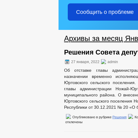
ПОДВЕДОМСТВЕННЫЕ ОРГАНИЗАЦИ
Сообщить о проблеме
ИНФОРМАЦИЯ О КАДРОВОМ ОБЕСПЕ
УСЛОВИЯ И РЕЗУЛЬТАТЫ КОНКУРСОВ
СТРУКТУРА, ПОЛНОМОЧИЯ, ЗАДАЧИ 
СВЕДЕНИЯ О ЧИСЛЕННОСТИ МУНИ
Архивы за месяц Янв
ЗАДАЧИ
Ф
СОВЕТ ДЕПУТАТОВ
ПОЛНОМОЧИЯ
Решения Совета депут
НПА
ПРОТИВОДЕЙСТВИЕ КОРРУПЦИИ
27 января, 2022
admin
МЕТОДИ
Об отставке главы администра
ФОРМЫ 
назначении временно исполняю
СВЕДЕНИЯ О ДОХОДАХ, РАСХОДАХ,
Юртовского сельского поселения
КОМИССИЯ ПО СОБЛЮДЕНИЮ ТРЕБО
главы администрации Ножай-Юрт
ОБРАТНАЯ СВЯЗЬ ДЛЯ СООБЩЕНИЙ 
муниципального района. О внесен
УСТАВ
РЕШ
Юртовского сельского поселения Н
ПРАВОВЫЕ АКТЫ
РАСПОРЯЖЕНИЯ А
Республики от 30.12.2021 № 20 «О
ПУБЛИЧНЫЕ СЛУШ
Опубликовано в рубрике
Решения
К
БЮДЖЕТ ПО ГОДАМ
отключены
БЮДЖЕТ
ОТЧЕТ ОБ ИСПОЛНЕНИИ 
МУНИЦИПАЛ