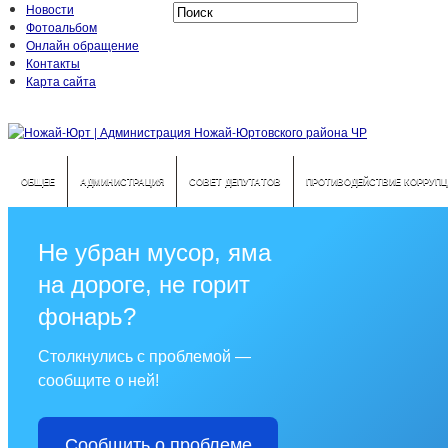
Новости
Фотоальбом
Онлайн обращение
Контакты
Карта сайта
ОБЩЕЕ
АДМИНИСТРАЦИЯ
СОВЕТ ДЕПУТАТОВ
ПРОТИВОДЕЙСТВИЕ КОРРУПЦ
Не убран мусор, яма
на дороге, не горит
фонарь?
Столкнулись с проблемой —
сообщите о ней!
Сообщить о проблеме