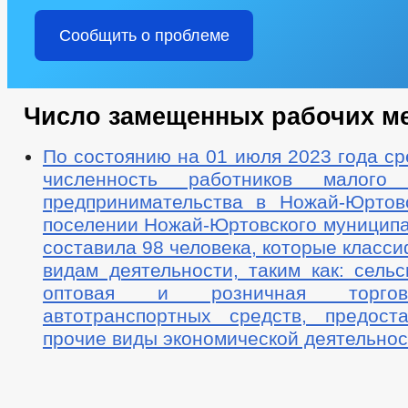
Сообщить о проблеме
Число замещенных рабочих м
По состоянию на 01 июля 2023 года с
численность работников малого
предпринимательства в Ножай-Юртов
поселении Ножай-Юртовского муниципа
составила 98 человека, которые класс
видам деятельности, таким как: сельс
оптовая и розничная торгов
автотранспортных средств, предоста
прочие виды экономической деятельнос