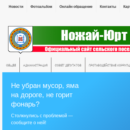
Новости
Фотоальбом
Онлайн обращение
Контакты
Кар
ОБЩЕЕ
АДМИНИСТРАЦИЯ
СОВЕТ ДЕПУТАТОВ
ПРОТИВОДЕЙСТВИЕ КОРРУПЦ
Не убран мусор, яма
на дороге, не горит
фонарь?
Столкнулись с проблемой —
сообщите о ней!