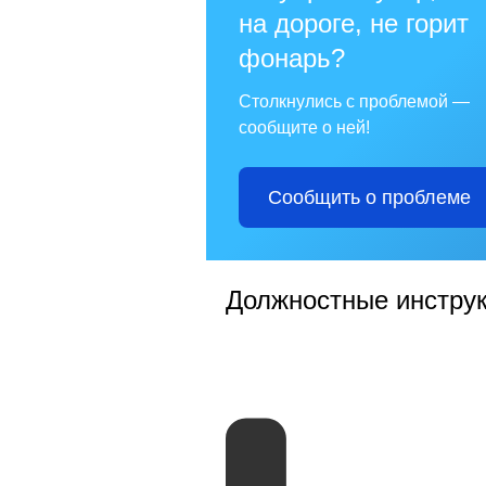
на дороге, не горит
фонарь?
Столкнулись с проблемой —
сообщите о ней!
Сообщить о проблеме
Должностные инстру