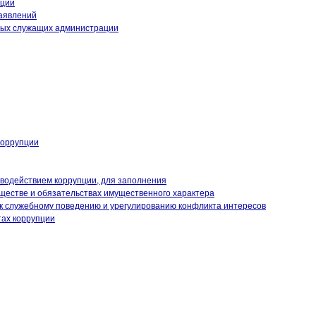
кции
аявлений
ных служащих администрации
коррупции
иводействием коррупции, для заполнения
уществе и обязательствах имущественного характера
к служебному поведению и урегулированию конфликта интересов
тах коррупции