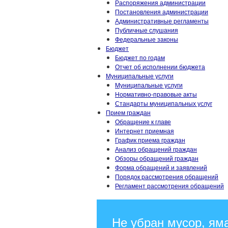
Распоряжения администрации
Постановления администрации
Административные регламенты
Публичные слушания
Федеральные законы
Бюджет
Бюджет по годам
Отчет об исполнении бюджета
Муниципальные услуги
Муниципальные услуги
Нормативно-правовые акты
Стандарты муниципальных услуг
Прием граждан
Обращение к главе
Интернет приемная
График приема граждан
Анализ обращений граждан
Обзоры обращений граждан
Форма обращений и заявлений
Порядок рассмотрения обращений
Регламент рассмотрения обращений
Не убран мусор, ям