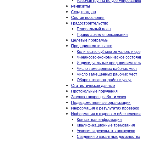
Рабочая группа по урегулированию
Реквизиты
Сход граждан
Состав поселения
Градостроительство
Генеральный план
Правила землепользования
Целевые программы
Предпринимательство
Количество субъектов малого и ср
Финансово-экономическое состоян
Индивидуальные предпринимател
Число замещенных рабочих мест
Число замещенных рабочих мест
Оборот товаров, работ и услуг
Статистические данные
Протокольные поручения
Закупка товаров, работ и услуг
Подведомственные организации
Информация о результатах проверок
Информация о кадровом обеспечении
Контактная информация
Квалификационные требования
Условия и результаты конкурсов
Сведения о вакантных должностях