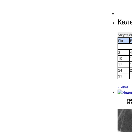
Кал
Август 2
Пн
3
4
10
1
17
1
24
2
31
« Июн