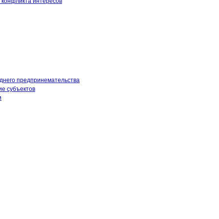
 конфликта интересов
еднего предпринемательства
ие субъектов
и