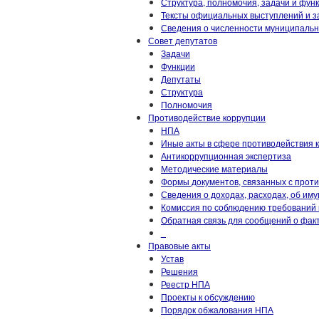
Структура, полномочия, задачи и фун
Тексты официальных выступлений и з
Сведения о численности муниципаль
Совет депутатов
Задачи
Функции
Депутаты
Структура
Полномочия
Противодействие коррупции
НПА
Иные акты в сфере противодействия 
Антикоррупционная экспертиза
Методические материалы
Формы документов, связанных с прот
Сведения о доходах, расходах, об им
Комиссия по соблюдению требований 
Обратная связь для сообщений о фак
_
Правовые акты
Устав
Решения
Реестр НПА
Проекты к обсуждению
Порядок обжалования НПА